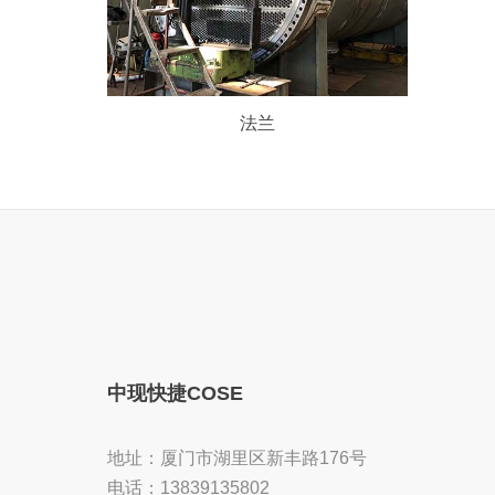
法兰
中现快捷COSE
地址：厦门市湖里区新丰路176号
电话：13839135802